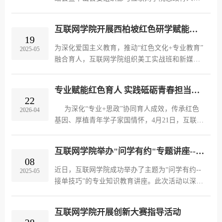
细致关切新兵们役前训练强度、食宿保障、身心
同体签约仪式在303会议室举行。平山县委常委、
适应等情况，耐心倾听学子们的训练感悟与入伍
组织部长耿伟华，学院党总支书记杨涛代表双方
心声，逐一解答学子疑惑...
互联网学院开展西柏坡红色研学赋能专业实践活动
签约，并共同为“党建思政育人共同体实践基地”
19
与“乡村振兴数字人才培养基地”揭牌。此次签约
为深化爱国主义教育，推动“红色文化+专业教育”
2025-05
揭牌，标志着校地双方在党建引领下，于人才培
融合育人，互联网学院组织美工实战班和新媒体
养、思政教育、服务乡村振兴领域的合作，正式
实战班师生50余人，走进革命圣地西柏坡，开展
迈入资源共享、深度融合的全新阶段。仪式现
“追寻红色足迹，传承革命精神”主题研学活动。
场，耿伟华部长...
专业赋能红色育人 实践砥砺青春担当——互联网学院赴西柏坡开展红色实践研学活动
师生们在沉浸式体验中感悟初心使命，以专业实
22
践赋能红色文化传播，让红色文化“活”起来。在
​ 为深化“专业+思政”协同育人成效，传承红色
2026-04
此次研学中，同学们充分发挥专业优势，开展“沉
基因、厚植青年学子家国情怀，4月21日，互联网
浸式创作实践”。美工实战班依托专业优势，拍摄
学院组织新媒体实战班、美工实战班等60余名学
300余幅革命旧址高清素材，在后续文创课程中，
生赴西柏坡革命圣地，开展沉浸式红色实践研学
学生们...
互联网学院举办"问学有约"专题讲座--赋能学生职业发展
活动。本次研学活动创新育人模式，将专业技能
08
实训与红色文化教育深度融合，打破传统理论学
​近日，互联网学院成功举办了主题为“问学有约--
2025-05
习壁垒，引导学生在实景研学中锤炼专业本领、
接单技巧”的专业知识教育讲座。此次活动以深化
坚定理想信念，以青春视角感悟红色初心、践行
教育教学改革为目标，旨在满足学生的个性化学
时代使命。 研学过程中，全体师生先后走进西
习需求，提升学习效率与兴趣，同时助力学生职
柏坡中共...
互联网学院开展创新大赛指导活动
业发展。讲座特邀学业导师相超担任主讲，围绕