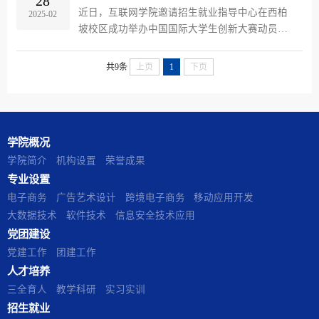
28
广告艺术设计专业的实践需求，采用“理论讲解
近日，互联网学院邀请招生就业指导中心在西柏
2025-02
+案例剖析+实战指导”的立体化教学模式，为学生
坡校区成功举办中国国际大学生创新大赛动员与
带来了一场贴合市场需求的专题讲座。 讲座内容
指导活动。本次活动邀请了大学生创新大赛国赛
紧扣行业实际，系统涵盖广告艺术设计专业的设
的资深专家评委，为学院师生带来了一场精彩纷
共9条
上页
1
下页
计接单流程...
呈的指导与交流。活动伊始，指导专家首先对中
国国际大学生创新大赛的背景、赛制及评奖标准
进行了详细介绍，帮助师生们全面了解大赛的特
点和要求。他强调，大赛不仅是对学生创新能力
学院概况
和实践能力的检验，更是展示学院创新教育和人
才培养成果的重要平...
学院简介
机构设置
荣誉成果
专业设置
电子商务
广告艺术设计
跨境电子商务
移动应用开发
大数据技术
软件技术
信息安全技术应用
党团建设
党建工作
团建工作
人才培养
三全育人
教学科研
实习实训
招生就业