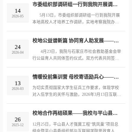
市委组织部调研组一行到我院开展调研工作
动。双方围绕直播电商行业发展、人才培育、校
14
企合作等内容展开交流，共同探索产教融合的有
5月13日，市委组织部调研组一行到我院开展
2026-05
效路径。 活动中，基地讲师围绕直播电商行
本地高校人才培养工作调研，实地考察我院办学
业发展趋势、基地运营模式、岗位技能要求等内
成果及校地共建“筑凤巢”项目推进情况。学院相
容进行了系统讲解。学生们近距离参观了基地的
关负责人陪同调研并作现场汇报。 调研组先后
直播间、选品...
校地公益谱新篇 协同育人助发展——我院与石家庄市社会救助基金会签署共建协议
参观了一号教学楼四楼实训基地、校地共建成果
24
展示区及电商直播实训室，详细了解学院在混合
4月23日，我院与石家庄市社会救助基金会举
2026-04
所有制办学、产教融合及服务地方经济社会发展
行公益育人共同体签约仪式。双方代表共同签署
等方面的创新实践。在实训基地，调研组听取了
共建协议，并为“公益育人共同体实践基地”与“青
学院关于“课堂+项目+社会服务”一体化育人模式
年志愿服务共建基地”揭牌，标志着校地公益合作
的介绍，...
情暖役前集训营 母校寄语励兵心——互联网学院走访慰问预征入伍学生
与协同育人迈入新阶段。 石家庄市社会救助
13
基金会自2020年6月成立以来，以“社会力量补充
为切实贯彻国家大学生征兵工作要求，体现学校
2026-03
政府救助”为核心宗旨，聚焦困难群众帮扶，业务
对入伍学生的关怀与激励，2026年3月13日互联网
覆盖特困救助、灾害响应、养老助农等领域，累
学院辅导员代表赴石家庄市民兵训练基地参加
计开展专项救助覆盖全市15个区县，打造兜底养
2026年上半年新兵入伍欢送会，看望并慰问我院
老服...
校地合作再结硕果——我校与平山县共建思政育人共同体
应征入伍学生，转达我院的诚挚祝贺和殷切期
26
望。慰问现场，辅导员代表与我院预征入伍学生
12月25日，平山县人才强冀工程“筑凤巢”项目总
2025-12
开展暖心互动交流，全程氛围真挚融洽。辅导员
结会暨平山县委组织部与互联网学院思政育人共